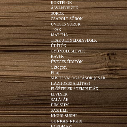
KOKTÉLOK
ÁSVÁNYVIZEK
SÖRÖK
CSAPOLT SÖRÖK
ÜVEGES SÖRÖK
TEÁK
MATCHA
TEAKÜLÖNLEGESSÉGEK
ÜDÍTŐK
GYÜMÖLCSLEVEK
KÁVÉK
ÜVEGES ÜDÍTŐK
Oktogon
Étlap
SUSHI VÁLOGATÁSOK (CSAK
HÁZHOZSZÁLLÍTÁS)
ELŐÉTELEK / TEMPURÁK
LEVESEK
SALÁTÁK
DIM SUM
SASHIMI
NIGIRI SUSHI
GUNKAN NIGIRI
HOSOMAKI