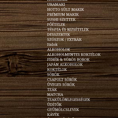
URAMAKI
HOTTO SÜLT MAKIK
PRÉMIUM MAKIK
SUSHI SZETTEK
FŐÉTELEK
TÉSZTA ÉS RIZSÉTELEK
DESSZERTEK
SZÓSZOK / EXTRÁK
Italok
ALKOHOLOK
ALKOHOLMENTES KOKTÉLOK
FEHÉR & VÖRÖS BOROK
JAPÁN ALKOHOLOK
KOKTÉLOK
SÖRÖK
CSAPOLT SÖRÖK
ÜVEGES SÖRÖK
TEÁK
MATCHA
TEAKÜLÖNLEGESSÉGEK
ÜDÍTŐK
GYÜMÖLCSLEVEK
KÁVÉK