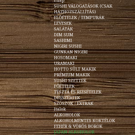
Étlap
SUSHI VÁLOGATÁSOK (CSAK
HÁZHOZSZÁLLÍTÁS)
ELŐÉTELEK / TEMPURÁK
LEVESEK
SALÁTÁK
DIM SUM
SASHIMI
NIGIRI SUSHI
GUNKAN NIGIRI
HOSOMAKI
URAMAKI
HOTTO SÜLT MAKIK
PRÉMIUM MAKIK
SUSHI SZETTEK
FŐÉTELEK
TÉSZTA ÉS RIZSÉTELEK
DESSZERTEK
SZÓSZOK / EXTRÁK
Italok
ALKOHOLOK
ALKOHOLMENTES KOKTÉLOK
FEHÉR & VÖRÖS BOROK
JAPÁN ALKOHOLOK