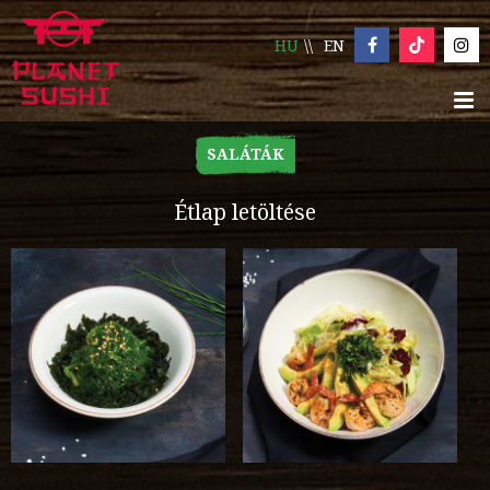
HU
EN
SALÁTÁK
Étlap letöltése