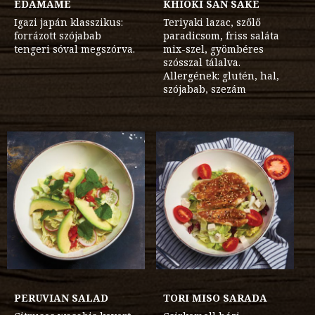
EDAMAME
KHIOKI SAN SAKE
Igazi japán klasszikus:
Teriyaki lazac, szőlő
forrázott szójabab
paradicsom, friss saláta
tengeri sóval megszórva.
mix-szel, gyömbéres
szósszal tálalva.
Allergének: glutén, hal,
szójabab, szezám
PERUVIAN SALAD
TORI MISO SARADA