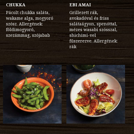
CHUKKA
EBI AMAI
Pácolt chukka saláta,
Grillezett rák,
wakame alga, mogyoró
avokadóval és friss
szósz. Allergének:
salátaágyon, spenóttal,
földimogyoró,
mézes wasabi szósszal,
szezámmag, szójabab
shichimi-vel
fűszerezve. Allergének:
rák