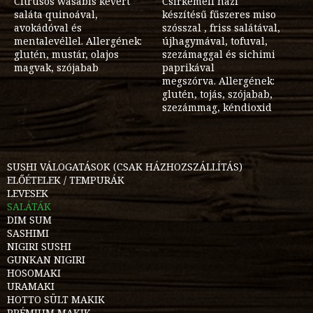
Citrusos wasabis kevert
Csirkemell házi
saláta quinoával,
készítésű fűszeres miso
avokádóval és
szósszal , friss salátával,
mentalevéllel. Allergének:
újhagymával, tofuval,
glutén, mustár, olajos
szezámaggal és sichimi
magvak, szójabab
paprikával
megszórva. Allergének:
glutén, tojás, szójabab,
szezámmag, kéndioxid
SUSHI VÁLOGATÁSOK (CSAK HÁZHOZSZÁLLÍTÁS)
ELŐÉTELEK / TEMPURÁK
LEVESEK
SALÁTÁK
DIM SUM
SASHIMI
NIGIRI SUSHI
GUNKAN NIGIRI
HOSOMAKI
URAMAKI
HOTTO SÜLT MAKIK
PRÉMIUM MAKIK