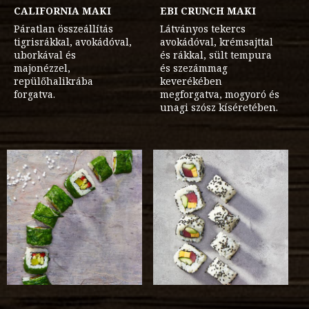
CALIFORNIA MAKI
EBI CRUNCH MAKI
Páratlan összeállítás
Látványos tekercs
tigrisrákkal, avokádóval,
avokádóval, krémsajttal
uborkával és
és rákkal, sült tempura
majonézzel,
és szezámmag
repülőhalikrába
keverékében
forgatva.
megforgatva, mogyoró és
unagi szósz kíséretében.