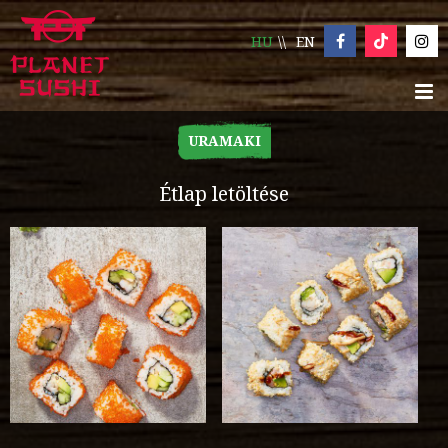
HU
EN
URAMAKI
Étlap letöltése