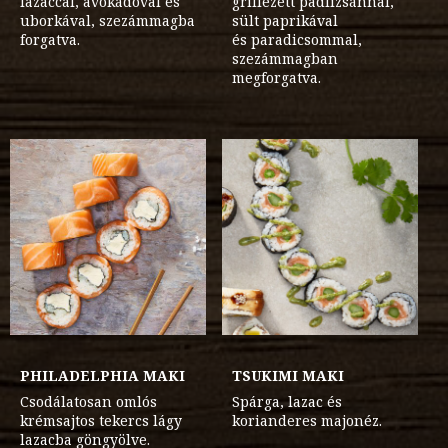
lazaccal, avokádóval és
grillezett padlizsánnal,
uborkával, szezámmagba
sült paprikával
forgatva.
és paradicsommal,
szezámmagban
megforgatva.
PHILADELPHIA MAKI
TSUKIMI MAKI
Csodálatosan omlós
Spárga, lazac és
krémsajtos tekercs lágy
korianderes majonéz.
lazacba göngyölve.