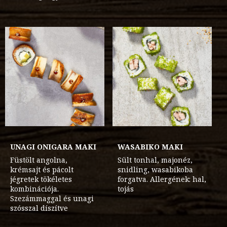
UNAGI ОNIGARA MAKI
WASABIKO MAKI
Füstölt angolna,
Sült tonhal, majonéz,
krémsajt és pácolt
snidling, wasabikoba
jégretek tökéletes
forgatva. Allergének: hal,
kombinációja.
tojás
Szezámmaggal és unagi
szósszal díszítve