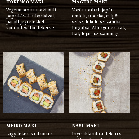
HORENSO MAKI
MAGURO MAKI
Vegetáriánus maki sült
Vörös tonhal, japán
paprikával, uborkával,
omlett, uborka, csípős
pácolt jégretekkel,
szósz, fekete szezámba
spenótlevélbe tekerve.
forgatva. Allergének: rák,
hal, tojás, szezámmag
MEIRO MAKI
NASU MAKI
Lágy tekercs citromos
Ínycsiklandozó tekercs