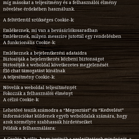
míg másokat a teljesítmény és a felhasználói élmény
növelése érdekében használunk.
A feltétlenül szükséges Cookie-k:
Emlékeznek, mi van a bevásárlókosaradban
Emlékeznek, milyen messzire jutottál egy rendelésben
A funkcionális Cookie-k:
Emlékeznek a bejelentkezési adataidra
Biztosítják a bejelentkezés közbeni biztonságot
Biztosítják a weboldal következetes megjelenését
Élő chat támogatást kínálnak
A teljesítmény Cookie-k:
Növelik a weboldal teljesítményét
Fokozzák a felhasználói élményt
A célzó Cookie-k:
Lehetővé teszik számodra a “Megosztást” és “Kedvelést”
Információkat küldenek egyéb weboldalak számára, hogy
azok személyre szabhassák hirdetéseiket
Példák a felhasználásra:
A Cookie-k célja, hogy javítsák a szolgáltatások minőségét, a