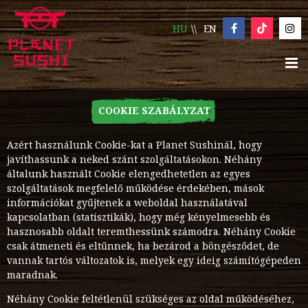
HU
EN
COOKIE SZABÁLYZAT
Azért használunk Cookie-kat a Planet Sushinál, hogy
javíthassunk a neked szánt szolgáltatásokon. Néhány
általunk használt Cookie elengedhetetlen az egyes
szolgáltatások megfelelő működése érdekében, mások
információkat gyűjtenek a weboldal használatával
kapcsolatban (statisztikák), hogy még kényelmesebb és
hasznosabb oldalt teremthessünk számodra. Néhány Cookie
csak átmeneti és eltűnnek, ha bezárod a böngésződet, de
vannak tartós változatok is, melyek egy ideig számítógépeden
maradnak.
Néhány Cookie feltétlenül szükséges az oldal működéséhez,