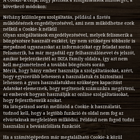
következő módokon:
Néhány különleges szolgáltatás, például a fizetés
működésének engedélyezésével, ami nem működhetne ezek
nélkül a Cookie-k nélkül
Olyan szolgáltatások engedélyezésével, melyek felismerik a
böngészésre használt eszközt, így nem szükséges többször is
megadnod ugyanazokat az információkat egy feladat során
Felismerik, ha már megadtál egy felhasználónevet és jelszót,
amikor bejelentkeztél az IKEA Family oldalra, így azt nem
kell megismételned a további böngészés során
Mérik, hogy hány ember használja a szolgáltatásokat, azért,
hogy egyszerűbb lehessen a használatuk és biztosítani
lehessen a gyors használatukhoz szükséges kapacitást
Adatokat elemeznek, hogy segítsenek számunkra megérteni,
az emberek hogyan használják az online szolgáltatásokat,
hogy fejleszthessük azokat.
Ha látogatásod során mellőzöd a Cookie-k használatát,
tudnod kell, hogy a legtöbb funkció és oldal nem fog az
elvártaknak megfelelően működni. Például nem fogod tudni
használni a bevásárlólista funkciót.
Ha a számítógépeden már megtalálható Cookie-k közül