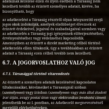
adatainak kezelése ellen és ilyen esetben a Társaság nem
kezelheti tovább az érintett személyes adatait, kivéve, ha
bizonyítható, hogy
az adatkezelést a Társaság részéről olyan kényszerítő erejű
jogos okok indokolják, amelyek elsőbbséget élveznek az
érintett érdekeivel, jogaival és szabadságaival szemben vagy
az adatkezelés a Társaság jogi igényeinek előterjesztéséhez,
érvényesítéséhez vagy védelméhez kapcsolódik.
Amennyiben az érintett a direkt marketing célból történő
adatkezelés ellen tiltakozik, úgy a továbbiakban az érintett
adatait a Társaság ezen célból tovább nem kezelheti.
6.7. A JOGORVOSLATHOZ VALÓ JOG
6.7.1. Társasággal történő vitarendezés
Az érintett a személyes adataik kezelésével kapcsolatos
tiltakozásaikat, kérelmeiket a Társaságnál szóban
(
személyesen
) vagy írásban (
személyesen vagy más által átadott
irat útján, avagy postai úton vagy elektronikus levelezési címen
)
jelenthetik be az I. pontban, az Adatkezelő megnevezésénél
megjelölt elérhetőségeken.