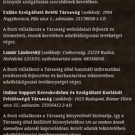
irányuló szolgáltatási szerződések keretében.
Exibio Szolgáltató Betéti Társaság
(
székhely: 2094
Nagykovácsi, Pilis utca 1.; adószám: 21178058-1-13
)
A fenti vállalkozás a Társaság weboldalait fejleszti és
üzemelteti, ennek keretében adatfeldolgozási tevékséget
végez.
Lumír Lindovský
(
székhely: Csehország, 25219 Rudná,
Hořelická 1253/55; nyilvántartási szám: 68356056
)
A fenti vállalkozó a Társaság által használt informatikai
rendszerek fejlesztése és karbantartása tekintetében
adatfeldolgozási tevékenységet végez.
Online Support Kereskedelmi és Szolgáltató Korlátolt
Felelősségű Társaság
(
székhely: 1023 Budapest, Rómer Flóris
utca 55.; adószám: 23356412-2-41
)
A fenti vállalkozás a Társaság könyvelését biztosítja, így a
Társaság által kiállított bizonylatokhoz (
és az ezeken kezelt
személyes adatok
) kapcsolódóan kezelt adatok tekintetében
adatfeldolgozási tevékenységet végez.