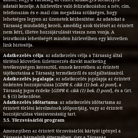
adatait kezelje. A hírlevélre való feliratkozáshoz a név, cím,
telefonszám és e-mail cím megadása szükséges, hogy
lehetséges legyen az üzenetek kézbesítése. Az adatokat a
Társaság mindaddig kezeli, ameddig azok törlését az érintett
nem kéri, illetve hozzájárulását vissza nem vonja. A
leiratkozás lehetőségét minden hírlevélben egy közvetlen
link biztosítja.
Adatkezelés célja
: az adatkezelés célja a Társaság által
történő közvetlen üzletszerzés direkt marketing
tevékenységen keresztül, ennek keretében az érintett
tájékoztatása a Társaság termékeiről és szolgáltatásairól.
Adatkezelés jogalapja
: az adatkezelés jogalapja az érintett
önkéntes hozzájárulása [
GDPR 6. cikk (1) bek. a) pont
], a
Társaság jogos érdeke [
GDPR 6. cikk (1) bek. f) pont
], és a Grt.
6. § (5) bekezdése.
Adatkezelés időtartama
: az adatkezelés időtartama az
érintett törlési kérelmének időpontjáig, vagy az érintett
hozzájárulása visszavonásáig tart.
3.5. Törzsvásárlói program
Amennyiben az érintett törzsvásárlói kártyát igényel a
Társaság bármelyik éttermében, úgy a Társaság