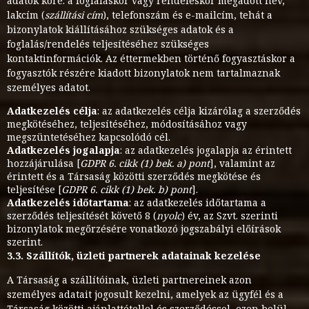
adatok köre: a foglaláskor vagy rendeléskor megadott név,
lakcím (
szállítási cím
), telefonszám és e-mailcím, tehát a
bizonylatok kiállításához szükséges adatok és a
foglalás/rendelés teljesítéséhez szükséges
kontaktinformációk. Az éttermekben történő fogyasztáskor a
fogyasztók részére kiadott bizonylatok nem tartalmaznak
személyes adatot.
Adatkezelés célja
: az adatkezelés célja kizárólag a szerződés
megkötéséhez, teljesítéséhez, módosításához vagy
megszüntetéséhez kapcsolódó cél.
Adatkezelés jogalapja
: az adatkezelés jogalapja az érintett
hozzájárulása [
GDPR 6. cikk (1) bek. a) pont
], valamint az
érintett és a Társaság közötti szerződés megkötése és
teljesítése [
GDPR 6. cikk (1) bek. b) pont
].
Adatkezelés időtartama
: az adatkezelés időtartama a
szerződés teljesítését követő 8 (
nyolc
) év, az Szvt. szerinti
bizonylatok megőrzésére vonatkozó jogszabályi előírások
szerint.
3.3. Szállítók, üzleti partnerek adatainak kezelése
A Társaság a szállítóinak, üzleti partnereinek azon
személyes adatait jogosult kezelni, amelyek az ügyfél és a
Társaság közötti ajánlattétellel és szerződéssel, ezen belül