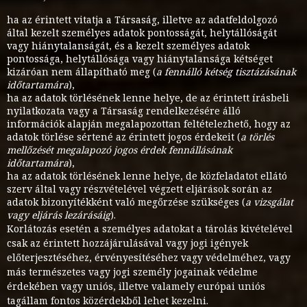
ha az érintett vitatja a Társaság, illetve az adatfeldolgozó
által kezelt személyes adatok pontosságát, helytállóságát
vagy hiánytalanságát, és a kezelt személyes adatok
pontossága, helytállósága vagy hiánytalansága kétséget
kizáróan nem állapítható meg (
a fennálló kétség tisztázásának
időtartamára
),
ha az adatok törlésének lenne helye, de az érintett írásbeli
nyilatkozata vagy a Társaság rendelkezésére álló
információk alapján megalapozottan feltételezhető, hogy az
adatok törlése sértené az érintett jogos érdekeit (
a törlés
mellőzését megalapozó jogos érdek fennállásának
időtartamára
),
ha az adatok törlésének lenne helye, de közfeladatot ellátó
szerv által vagy részvételével végzett eljárások során az
adatok bizonyítékként való megőrzése szükséges (
a vizsgálat
vagy eljárás lezárásáig
).
Korlátozás esetén a személyes adatokat a tárolás kivételével
csak az érintett hozzájárulásával vagy jogi igények
előterjesztéséhez, érvényesítéséhez vagy védelméhez, vagy
más természetes vagy jogi személy jogainak védelme
érdekében vagy uniós, illetve valamely európai uniós
tagállam fontos közérdekből lehet kezelni.