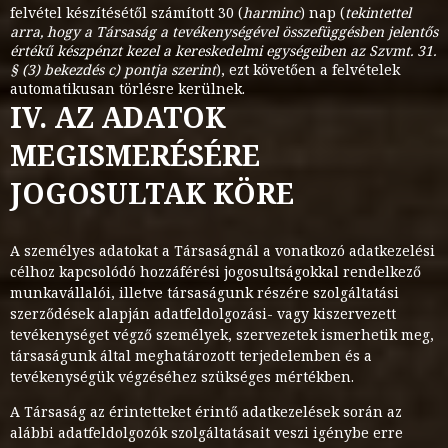
felvétel készítésétől számított 30 (
harminc
) nap (
tekintettel
arra, hogy a Társaság a tevékenységével összefüggésben jelentős
értékű készpénzt kezel a kereskedelmi egységeiben az Szvmt. 31.
§ (3) bekezdés c) pontja szerint
), ezt követően a felvételek
automatikusan törlésre kerülnek.
IV. AZ ADATOK
MEGISMERÉSÉRE
JOGOSULTAK KÖRE
A személyes adatokat a Társaságnál a vonatkozó adatkezelési
célhoz kapcsolódó hozzáférési jogosultságokkal rendelkező
munkavállalói, illetve társaságunk részére szolgáltatási
szerződések alapján adatfeldolgozási- vagy kiszervezett
tevékenységet végző személyek, szervezetek ismerhetik meg,
társaságunk által meghatározott terjedelemben és a
tevékenységük végzéséhez szükséges mértékben.
A Társaság az érintetteket érintő adatkezelések során az
alábbi adatfeldolgozók szolgáltatásait veszi igénybe erre