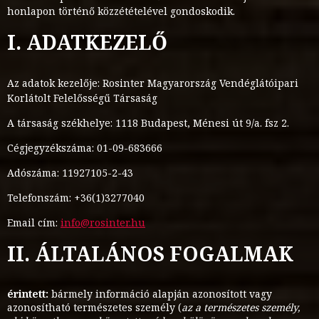
honlapon történő közzétételével gondoskodik.
I. ADATKEZELŐ
Az adatok kezelője: Rosinter Magyarország Vendéglátóipari
Korlátolt Felelősségű Társaság
A társaság székhelye: 1118 Budapest, Ménesi út 9/a. fsz 2.
Cégjegyzékszáma: 01-09-683666
Adószáma: 11927105-2-43
Telefonszám: +36(1)3277040
Email cím:
info@rosinter.hu
II. ÁLTALÁNOS FOGALMAK
érintett:
bármely információ alapján azonosított vagy
azonosítható természetes személy (
az a természetes személy,