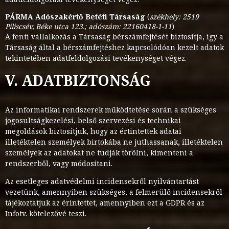
PÁRMA Adószakértő Betéti Társaság
(
székhely: 2519
Piliscsév, Béke utca 123.; adószám: 22160418-1-11
)
A fenti vállalkozás a Társaság bérszámfejtését biztosítja, így a
Társaság által a bérszámfejtéshez kapcsolódóan kezelt adatok
tekintetében adatfeldolgozási tevékenységet végez.
V. ADATBIZTONSÁG
Az informatikai rendszerek működtetése során a szükséges
jogosultságkezelési, belső szervezési és technikai
megoldások biztosítjuk, hogy az értintettek adatai
illetéktelen személyek birtokába ne juthassanak, illetéktelen
személyek az adatokat ne tudják törölni, kimenteni a
rendszerből, vagy módosítani.
Az esetleges adatvédelmi incidensekről nyilvántartást
vezetünk, amennyiben szükséges, a felmerülő incidensekről
tájékoztatjuk az érintettet, amennyiben ezt a GDPR és az
Infotv. kötelezővé teszi.