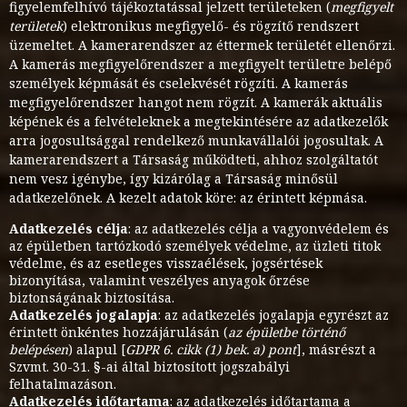
figyelemfelhívó tájékoztatással jelzett területeken (
megfigyelt
területek
) elektronikus megfigyelő- és rögzítő rendszert
üzemeltet. A kamerarendszer az éttermek területét ellenőrzi.
A kamerás megfigyelőrendszer a megfigyelt területre belépő
személyek képmását és cselekvését rögzíti. A kamerás
megfigyelőrendszer hangot nem rögzít. A kamerák aktuális
képének és a felvételeknek a megtekintésére az adatkezelők
arra jogosultsággal rendelkező munkavállalói jogosultak. A
kamerarendszert a Társaság működteti, ahhoz szolgáltatót
nem vesz igénybe, így kizárólag a Társaság minősül
adatkezelőnek. A kezelt adatok köre: az érintett képmása.
Adatkezelés célja
: az adatkezelés célja a vagyonvédelem és
az épületben tartózkodó személyek védelme, az üzleti titok
védelme, és az esetleges visszaélések, jogsértések
bizonyítása, valamint veszélyes anyagok őrzése
biztonságának biztosítása.
Adatkezelés jogalapja
: az adatkezelés jogalapja egyrészt az
érintett önkéntes hozzájárulásán (
az épületbe történő
belépésen
) alapul [
GDPR 6. cikk (1) bek. a) pont
], másrészt a
Szvmt. 30-31. §-ai által biztosított jogszabályi
felhatalmazáson.
Adatkezelés időtartama
: az adatkezelés időtartama a