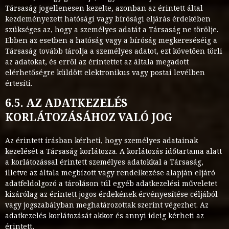
Társaság jogellenesen kezelte, azonban az érintett által
kezdeményezett hatósági vagy bírósági eljárás érdekében
szükséges az, hogy a személyes adatát a Társaság ne törölje.
Ebben az esetben a hatóság vagy a bíróság megkereséséig a
Társaság tovább tárolja a személyes adatot, ezt követően törli
az adatokat, és erről az érintettet az általa megadott
elérhetőségre küldött elektronikus vagy postai levélben
értesíti.
6.5. AZ ADATKEZELÉS
KORLÁTOZÁSÁHOZ VALÓ JOG
Az érintett írásban kérheti, hogy személyes adatainak
kezelését a Társaság korlátozza. A korlátozás időtartama alatt
a korlátozással érintett személyes adatokkal a Társaság,
illetve az általa megbízott vagy rendelkezése alapján eljáró
adatfeldolgozó a tároláson túl egyéb adatkezelési műveletet
kizárólag az érintett jogos érdekének érvényesítése céljából
vagy jogszabályban meghatározottak szerint végezhet. Az
adatkezelés korlátozását akkor és annyi ideig kérheti az
érintett,