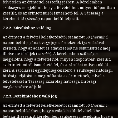
felvételen az érintettel összefüggésben. A kérelemben
szükséges megjelölni, hogy a felvétel hol, milyen időpontban
készült, és az érintett miről ismerhető fel. A Társaság a
kérelmet 15 (
tizenöt
) napon belül teljesíti.
7.2.2. Zároláshoz való jog
Az érintett a felvétel keletkezésétől számított 30 (
harminc
)
napon belül jogának vagy jogos érdekének igazolásával
kérheti, hogy az adatot az adatkezelők ne semmisítsék meg,
illetve ne töröljék (
zárolás
). A kérelemben szükséges
megjelölni, hogy a felvétel hol, milyen időpontban készült,
az érintett miről ismerhető fel, és a zárolást milyen okból
kéri. A zárolással egyidejűleg célszerű a szükséges hatósági,
bírósági eljárást is megindítania az érintettnek, mivel a
felvételeket a Társaság kizárólag hatósági, bírósági
megkeresésre adja ki.
7.2.3. Betekintéshez való jog
Az érintett a felvétel keletkezésétől számított 30 (
harminc
)
napon belül kérheti, hogy a róla készült felvételekbe
betekinthessen. A kérelemben szükséges megjelölni, hogy a