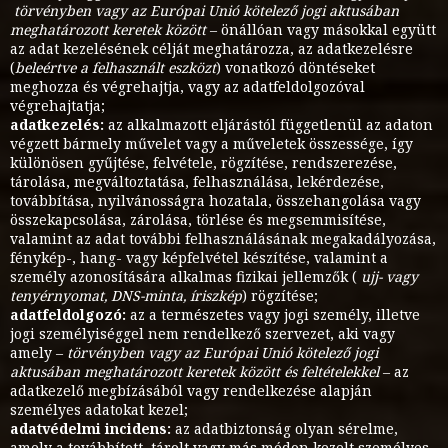
törvényben vagy az Európai Unió kötelező jogi aktusában
meghatározott keretek között
– önállóan vagy másokkal együtt
az adat kezelésének célját meghatározza, az adatkezelésre
(
beleértve a felhasznált eszközt
) vonatkozó döntéseket
meghozza és végrehajtja, vagy az adatfeldolgozóval
végrehajtatja;
adatkezelés:
az alkalmazott eljárástól függetlenül az adaton
végzett bármely művelet vagy a műveletek összessége, így
különösen gyűjtése, felvétele, rögzítése, rendszerezése,
tárolása, megváltoztatása, felhasználása, lekérdezése,
továbbítása, nyilvánosságra hozatala, összehangolása vagy
összekapcsolása, zárolása, törlése és megsemmisítése,
valamint az adat további felhasználásának megakadályozása,
fénykép-, hang- vagy képfelvétel készítése, valamint a
személy azonosítására alkalmas fizikai jellemzők (
ujj- vagy
tenyérnyomat, DNS-minta, íriszkép
) rögzítése;
adatfeldolgozó:
az a természetes vagy jogi személy, illetve
jogi személyiséggel nem rendelkező szervezet, aki vagy
amely –
törvényben vagy az Európai Unió kötelező jogi
aktusában meghatározott keretek között és feltételekkel
– az
adatkezelő megbízásából vagy rendelkezése alapján
személyes adatokat kezel;
adatvédelmi incidens:
az adatbiztonság olyan sérelme,
amely a továbbított, tárolt vagy más módon kezelt személyes