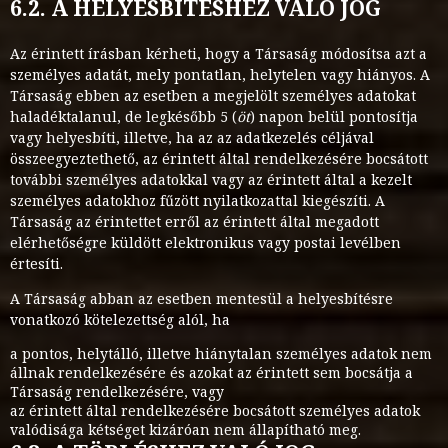
6.2. A HELYESBÍTÉSHEZ VALÓ JOG
Az érintett írásban kérheti, hogy a Társaság módosítsa azt a
személyes adatát, mely pontatlan, helytelen vagy hiányos. A
Társaság ebben az esetben a megjelölt személyes adatokat
haladéktalanul, de legkésőbb 5 (
öt
) napon belül pontosítja
vagy helyesbíti, illetve, ha az az adatkezelés céljával
összeegyeztethető, az érintett által rendelkezésére bocsátott
további személyes adatokkal vagy az érintett által a kezelt
személyes adatokhoz fűzött nyilatkozattal kiegészíti. A
Társaság az érintettet erről az érintett által megadott
elérhetőségre küldött elektronikus vagy postai levélben
értesíti.
A Társaság abban az esetben mentesül a helyesbítésre
vonatkozó kötelezettség alól, ha
a pontos, helytálló, illetve hiánytalan személyes adatok nem
állnak rendelkezésére és azokat az érintett sem bocsátja a
Társaság rendelkezésére, vagy
az érintett által rendelkezésére bocsátott személyes adatok
valódisága kétséget kizáróan nem állapítható meg.