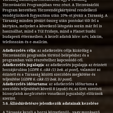
Törzsvásárlói Programjában vesz részt. A Törzsvásárlói
Program keretében Törzsvendégkártyával rendelkező
vendégünknek fogyasztása után 10%-ot jóváír a Társaság. A
Társaság minden jóváírt összeg után pontokat tölt fel a
kártyára, melyeket a következő látogatás során már fel is
használhat, mind a TGI Fridays, mind a Planet Sushi
budapesti éttermeiben. A kezelt adatok köre: név, lakcím,
telefonszám és e-mailcím.
Adatkezelés célja
: az adatkezelés célja kizárólag a
Törzsvásárlói programba történő belépéshez és a
programban való részvételhez kapcsolódó cél.
Adatkezelés jogalapja
: az adatkezelés jogalapja az érintett
hozzájárulása [
GDPR 6. cikk (1) bek. a) pont
], valamint az
érintett és a Társaság közötti szerződés megkötése és
teljesítése [
GDPR 6. cikk (1) bek. b) pont
].
Adatkezelés időtartama
: az adatkezelés időtartama a
szerződés teljesítését követő 8 (
nyolc
) év, az Szvt. szerinti
bizonylatok megőrzésére vonatkozó jogszabályi előírások
szerint.
3.6. Álláshirdetésre jelentkezők adatainak kezelése
A Társaság kezeli a hozzá közvetlenül-, vagy munkaerő