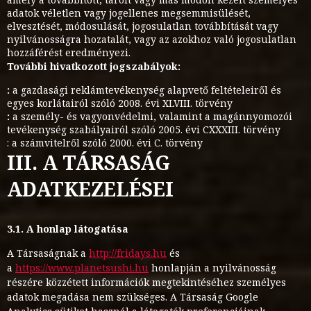
adatok véletlen vagy jogellenes megsemmisülését,
elvesztését, módosulását, jogosulatlan továbbítását vagy
nyilvánosságra hozatalát, vagy az azokhoz való jogosulatlan
hozzáférést eredményezi.
További hivatkozott jogszabályok:
:
a gazdasági reklámtevékenység alapvető feltételeiről és
egyes korlátairól szóló 2008. évi XLVIII. törvény
:
a személy- és vagyonvédelmi, valamint a magánnyomozói
tevékenység szabályairól szóló 2005. évi CXXXIII. törvény
: a számvitelről szóló 2000. évi C. törvény
III. A TÁRSASÁG
ADATKEZELÉSEI
3.1. A honlap látogatása
A Társaságnak a
http://fridays.hu
és
a
https://www.planetsushi.hu
honlapján a nyilvánosság
részére közzétett információk megtekintéséhez személyes
adatok megadása nem szükséges. A Társaság Google