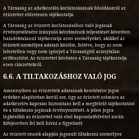
A Társaság az adatkezelés korlátozásának feloldásáról az
érintettet előzetesen tájékoztatja.
A Társaság az érintett korlátozásához való jogának
érvényesítésére irányuló kérelmének teljesítését követően
haladéktalanul tájékoztatja azon személyeket, akikkel az
érintett személyes adatait közölte, feltéve, hogy az nem
lehetetlen vagy nem igényel a Társaságtól aránytalan
erőfeszítést. Az érintettet kérésére a Társaság tájékoztatja
ezen címzettekről.
6.6. A TILTAKOZÁSHOZ VALÓ JOG
Amennyiben az érintettek adatainak kezelésére jogos
érdekre alapítottan kerül sor, úgy az érintett számára az
adatkezelés kapcsán biztosítani kell a megfelelő tájékoztatást
és a tiltakozás jogának érvényesítését. A jelen jogra
legkésőbb az érintettel való első kapcsolatfelvétel során
kifejezetten fel kell hívni a figyelmét.
Az érintett ennek alapján jogosult tiltakozni személyes