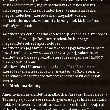
annak létrejöttével, nyilvántartásával és teljesítésével
összefüggenek. A kezelt adatok köre: az ajánlatkérésben,
megrendelésben, szerződésben megadott adatok,
kontaktinformációk, valamint a bizonylatok kiállításához
szükséges adatok.
Adatkezelés célja
: az adatkezelés célja kizárólag a szerződés
megkötéséhez, teljesítéséhez, módosításához vagy
megszüntetéséhez kapcsolódó cél.
Adatkezelés jogalapja
: az adatkezelés jogalapja az érintett
hozzájárulása [
GDPR 6. cikk (1) bek. a) pont
], valamint az
érintett és a Társaság közötti szerződés megkötése [
GDPR 6.
cikk (1) bek. b) pont
].
Adatkezelés időtartama
: az adatkezelés időtartama a
szerződés teljesítését követő 8 (
nyolc
) év, az Szvt. szerinti
bizonylatok megőrzésére vonatkozó jogszabályi előírások
szerint.
3.4. Direkt marketing
Amennyiben az érintett feliratkozik a Társaság hírlevelére, a
Társaság saját döntése szerinti gyakorisággal hírlevelet küld
neki. A hírlevélre való feliratkozással az érintett hozzájárul
ahhoz, hogy a Társaság az ehhez szükséges személyes