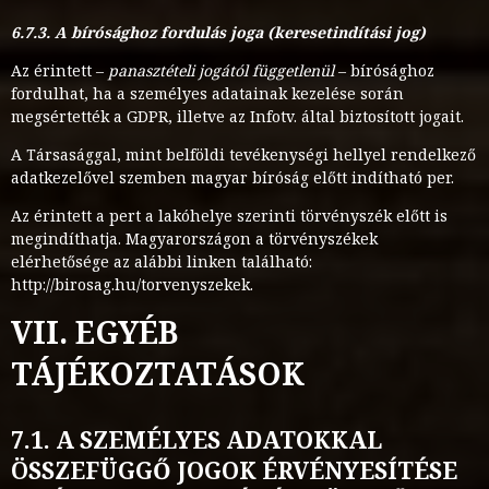
6.7.3. A bírósághoz fordulás joga (keresetindítási jog)
Az érintett –
panasztételi jogától függetlenül
– bírósághoz
fordulhat, ha a személyes adatainak kezelése során
megsértették a GDPR, illetve az Infotv. által biztosított jogait.
A Társasággal, mint belföldi tevékenységi hellyel rendelkező
adatkezelővel szemben magyar bíróság előtt indítható per.
Az érintett a pert a lakóhelye szerinti törvényszék előtt is
megindíthatja. Magyarországon a törvényszékek
elérhetősége az alábbi linken található:
http://birosag.hu/torvenyszekek.
VII. EGYÉB
TÁJÉKOZTATÁSOK
7.1. A SZEMÉLYES ADATOKKAL
ÖSSZEFÜGGŐ JOGOK ÉRVÉNYESÍTÉSE