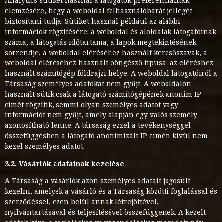
Analytics sütiket használ a látogatók preferenciáinak
elemzésére, hogy a weboldal felhasználóbarát jellegét
biztosítani tudja. Sütiket használ például az alábbi
információk rögzítésére: a weboldal és aloldalak látogatóinak
száma, a látogatás időtartama, a lapok megtekintésének
sorrendje, a weboldal eléréséhez használt keresőszavak, a
weboldal eléréséhez használt böngésző típusa, az eléréshez
használt számítógép földrajzi helye. A weboldal látogatóiról a
Társaság személyes adatokat nem gyűjt. A weboldalon
használt sütik csak a látogató számítógépének anonim IP
címét rögzítik, semmi olyan személyes adatot vagy
információt nem gyűjt, amely alapján egy valós személy
azonosítható lenne. A társaság ezzel a tevékenységgel
összefüggésben a látogató anonimizált IP címén kívül nem
kezel személyes adatot.
3.2. Vásárlók adatainak kezelése
A Társaság a vásárlók azon személyes adatait jogosult
kezelni, amelyek a vásárló és a Társaság közötti foglalással és
szerződéssel, ezen belül annak létrejöttével,
nyilvántartásával és teljesítésével összefüggenek. A kezelt