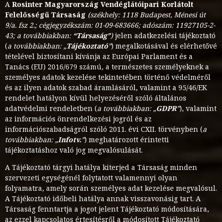
A
Rosinter Magyarország Vendéglátóipari Korlátolt
Felelősségű Társaság
(székhely: 1118 Budapest, Ménesi út
9/a. fsz 2.; cégjegyzékszám: 01-09-683666; adószám: 11927105-2-
43; a továbbiakban:
“Társaság”
)
jelen adatkezelési tájékoztató
(
a továbbiakban: „
Tájékoztató
”
) megalkotásával és elérhetővé
tételével biztosítani kívánja az Európai Parlament és a
Tanács (EU) 2016/679 számú, a természetes személyeknek a
személyes adatok kezelése tekintetében történő védelméről
és az ilyen adatok szabad áramlásáról, valamint a 95/46/EK
rendelet hatályon kívül helyezéséről szóló általános
adatvédelmi rendeletben (
a továbbiakban: „
GDPR
”
), valamint
az információs önrendelkezési jogról és az
információszabadságról szóló 2011. évi CXII. törvényben (
a
továbbiakban: „
Infotv.
”
) meghatározott érintetti
tájékoztatáshoz való jog megvalósulását.
A Tájékoztató tárgyi hatálya kiterjed a Társaság minden
szervezeti egységénél folytatott valamennyi olyan
folyamatra, amely során személyes adat kezelése megvalósul.
A Tájékoztató időbeli hatálya annak visszavonásig tart. A
Társaság fenntartja a jogot jelent Tájékoztató módosítására,
az ezzel kapcsolatos értesítésről a módosított Tájékoztató