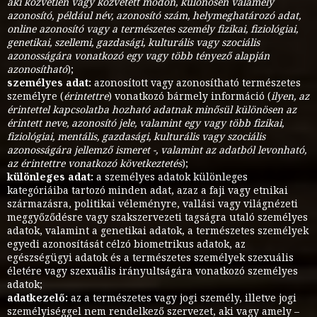
aki közvetlen vagy közvetett módon, különösen valamely
azonosító, például név, azonosító szám, helymeghatározó adat,
online azonosító vagy a természetes személy fizikai, fiziológiai,
genetikai, szellemi, gazdasági, kulturális vagy szociális
azonosságára vonatkozó egy vagy több tényező alapján
azonosítható
);
személyes adat:
azonosított vagy azonosítható természetes
személyre (
érintettre
) vonatkozó bármely információ (
ilyen, az
érintettel kapcsolatba hozható adatnak minősül különösen az
érintett neve, azonosító jele, valamint egy vagy több fizikai,
fiziológiai, mentális, gazdasági, kulturális vagy szociális
azonosságára jellemző ismeret -, valamint az adatból levonható,
az érintettre vonatkozó következtetés
);
különleges adat:
a személyes adatok különleges
kategóriáiba tartozó minden adat, azaz a faji vagy etnikai
származásra, politikai véleményre, vallási vagy világnézeti
meggyőződésre vagy szakszervezeti tagságra utaló személyes
adatok, valamint a genetikai adatok, a természetes személyek
egyedi azonosítását célzó biometrikus adatok, az
egészségügyi adatok és a természetes személyek szexuális
életére vagy szexuális irányultságára vonatkozó személyes
adatok;
adatkezelő:
az a természetes vagy jogi személy, illetve jogi
személyiséggel nem rendelkező szervezet, aki vagy amely –