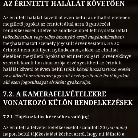
AZ ÉRINTETT HALÁLÁT KÖVETŐEN
Az érintett halálát követő öt éven belül az elhaltat életében
megillető jogokat az érintett által arra ügyintézési
rendelkezéssel, illetve az adatkezelőnél tett nyilatkozattal
(
közokiratban vagy teljes bizonyító erejű magánokiratban
)
meghatalmazott személy jogosult érvényesíteni. Ha az
érintett nem tett ilyen nyilatkozatot, akkor az elhaltat
életében megillető jogokat az érintett Polgári Törvénykönyv
szerinti közeli hozzátartozója érvényesítheti az érintett
halálát követő öt éven belül (
több közeli hozzátartozó esetén
az a közeli hozzátartozó jogosult érvényesíteni a fenti jogokat,
aki ezen jogosultságát elsőként gyakorolja
).
7.2. A KAMERAFELVÉTELEKRE
VONATKOZÓ KÜLÖN RENDELKEZÉSEK
7.2.1. Tájékoztatás kéréséhez való jog
Az érintett a felvétel keletkezésétől számított 30 (
harminc
)
napon belül tájékoztatást kérhet arról, hogy mi látható a