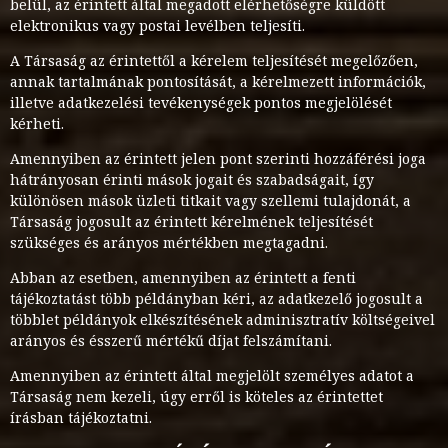
belül, az érintett által megadott elérhetőségre küldött
elektronikus vagy postai levélben teljesíti.
A Társaság az érintettől a kérelem teljesítését megelőzően,
annak tartalmának pontosítását, a kérelmezett információk,
illetve adatkezelési tevékenységek pontos megjelölését
kérheti.
Amennyiben az érintett jelen pont szerinti hozzáférési joga
hátrányosan érinti mások jogait és szabadságait, így
különösen mások üzleti titkait vagy szellemi tulajdonát, a
Társaság jogosult az érintett kérelmének teljesítését
szükséges és arányos mértékben megtagadni.
Abban az esetben, amennyiben az érintett a fenti
tájékoztatást több példányban kéri, az adatkezelő jogosult a
többlet példányok elkészítésének adminisztratív költségeivel
arányos és ésszerű mértékű díjat felszámítani.
Amennyiben az érintett által megjelölt személyes adatot a
Társaság nem kezeli, úgy erről is köteles az érintettet
írásban tájékoztatni.