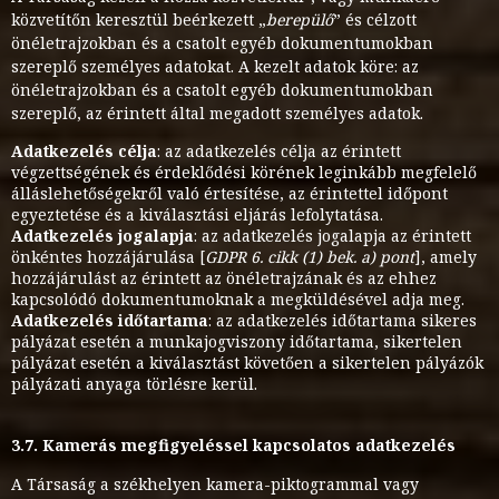
közvetítőn keresztül beérkezett „
berepülő
” és célzott
önéletrajzokban és a csatolt egyéb dokumentumokban
szereplő személyes adatokat. A kezelt adatok köre: az
önéletrajzokban és a csatolt egyéb dokumentumokban
szereplő, az érintett által megadott személyes adatok.
Adatkezelés célja
: az adatkezelés célja az érintett
végzettségének és érdeklődési körének leginkább megfelelő
álláslehetőségekről való értesítése, az érintettel időpont
egyeztetése és a kiválasztási eljárás lefolytatása.
Adatkezelés jogalapja
: az adatkezelés jogalapja az érintett
önkéntes hozzájárulása [
GDPR 6. cikk (1) bek. a) pont
], amely
hozzájárulást az érintett az önéletrajzának és az ehhez
kapcsolódó dokumentumoknak a megküldésével adja meg.
Adatkezelés időtartama
: az adatkezelés időtartama sikeres
pályázat esetén a munkajogviszony időtartama, sikertelen
pályázat esetén a kiválasztást követően a sikertelen pályázók
pályázati anyaga törlésre kerül.
3.7. Kamerás megfigyeléssel kapcsolatos adatkezelés
A Társaság a székhelyen kamera-piktogrammal vagy