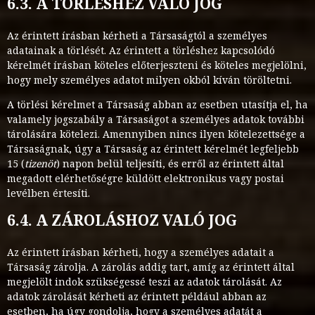
6.3. A TÖRLÉSHEZ VALÓ JOG
Az érintett írásban kérheti a Társaságtól a személyes
adatainak a törlését. Az érintett a törléshez kapcsolódó
kérelmét írásban köteles előterjeszteni és köteles megjelölni,
hogy mely személyes adatot milyen okból kíván töröltetni.
A törlési kérelmet a Társaság abban az esetben utasítja el, ha
valamely jogszabály a Társaságot a személyes adatok további
tárolására kötelezi. Amennyiben nincs ilyen kötelezettsége a
Társaságnak, úgy a Társaság az érintett kérelmét legfeljebb
15 (
tizenöt
) napon belül teljesíti, és erről az érintett által
megadott elérhetőségre küldött elektronikus vagy postai
levélben értesíti.
6.4. A ZÁROLÁSHOZ VALÓ JOG
Az érintett írásban kérheti, hogy a személyes adatait a
Társaság zárolja. A zárolás addig tart, amíg az érintett által
megjelölt indok szükségessé teszi az adatok tárolását. Az
adatok zárolását kérheti az érintett például abban az
esetben, ha úgy gondolja, hogy a személyes adatát a