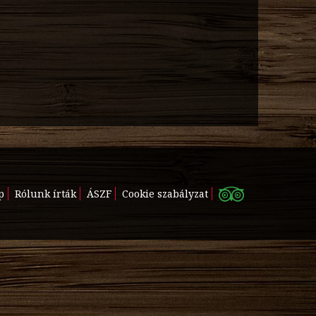
p
Rólunk írták
ÁSZF
Cookie szabályzat