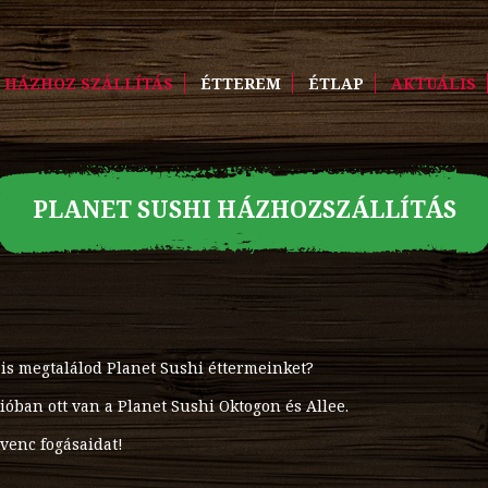
HÁZHOZ SZÁLLÍTÁS
ÉTTEREM
ÉTLAP
AKTUÁLIS
PLANET SUSHI HÁZHOZSZÁLLÍTÁS
is megtalálod Planet Sushi éttermeinket?
ióban ott van a Planet Sushi Oktogon és Allee.
dvenc fogásaidat!