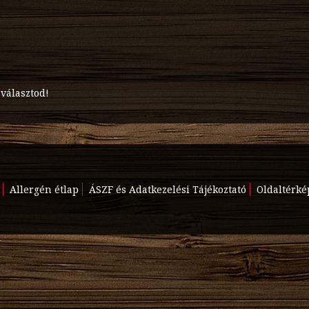
 választod!
Allergén étlap
ÁSZF és Adatkezelési Tájékoztató
Oldaltérké