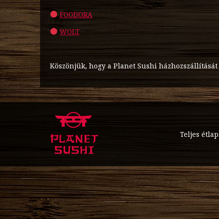
FOODORA
WOLT
Köszönjük, hogy a Planet Sushi házhozszállítását
Teljes étlap