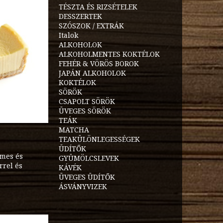
TÉSZTA ÉS RIZSÉTELEK
DESSZERTEK
SZÓSZOK / EXTRÁK
Italok
ALKOHOLOK
ALKOHOLMENTES KOKTÉLOK
FEHÉR & VÖRÖS BOROK
JAPÁN ALKOHOLOK
KOKTÉLOK
SÖRÖK
CSAPOLT SÖRÖK
ÜVEGES SÖRÖK
TEÁK
MATCHA
TEAKÜLÖNLEGESSÉGEK
ÜDÍTŐK
émes és
GYÜMÖLCSLEVEK
rrel és
KÁVÉK
ÜVEGES ÜDÍTŐK
ÁSVÁNYVIZEK