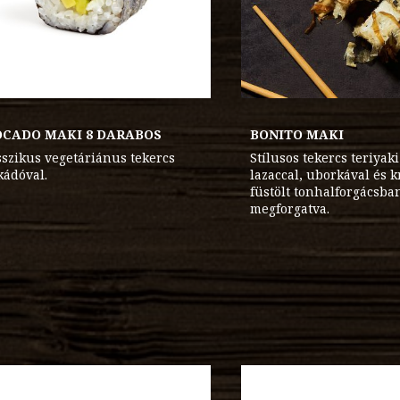
OCADO MAKI 8 DARABOS
BONITO MAKI
sszikus vegetáriánus tekercs
Stílusos tekercs teriyak
kádóval.
lazaccal, uborkával és k
füstölt tonhalforgácsba
megforgatva.