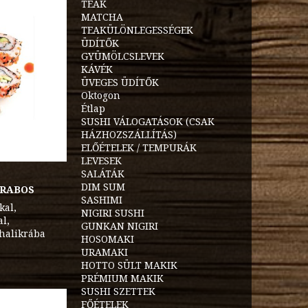
TEÁK
MATCHA
TEAKÜLÖNLEGESSÉGEK
ÜDÍTŐK
GYÜMÖLCSLEVEK
KÁVÉK
ÜVEGES ÜDÍTŐK
Oktogon
Étlap
SUSHI VÁLOGATÁSOK (CSAK
HÁZHOZSZÁLLÍTÁS)
ELŐÉTELEK / TEMPURÁK
LEVESEK
SALÁTÁK
DIM SUM
ARABOS
SASHIMI
kal,
NIGIRI SUSHI
al,
GUNKAN NIGIRI
halikrába
HOSOMAKI
URAMAKI
HOTTO SÜLT MAKIK
PRÉMIUM MAKIK
SUSHI SZETTEK
FŐÉTELEK