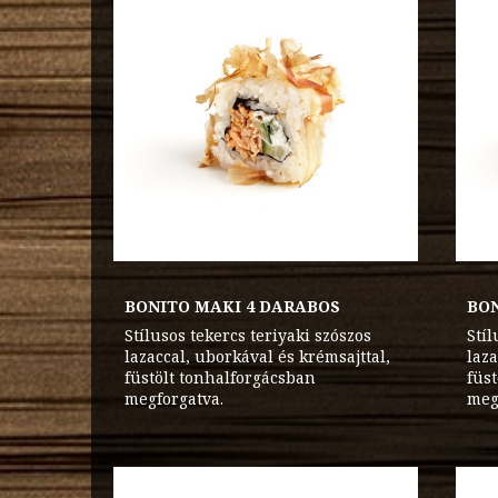
BONITO MAKI 4 DARABOS
BON
Stílusos tekercs teriyaki szószos
Stíl
lazaccal, uborkával és krémsajttal,
laza
füstölt tonhalforgácsban
füs
megforgatva.
meg