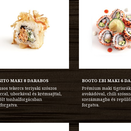
ITO MAKI 8 DARABOS
BOOTO EBI MAKI 6 D
usos tekercs teriyaki szószos
Prémium maki tigrisrák
ccal, uborkával és krémsajttal,
avokádóval, chili szóssz
tölt tonhalforgácsban
szezámmagba és repülő
forgatva.
forgatva.