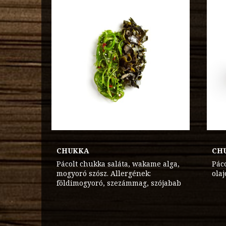
CHUKKA
CH
Pácolt chukka saláta, wakame alga,
Páco
mogyoró szósz. Allergének:
ola
földimogyoró, szezámmag, szójabab