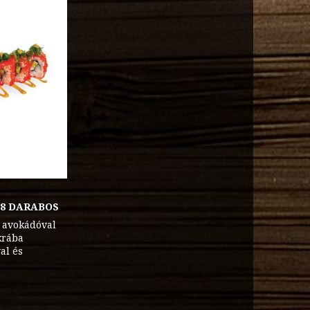
 8 DARABOS
s avokádóval
krába
al és