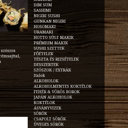
DIM SUM
SASHIMI
NIGIRI SUSHI
GUNKAN NIGIRI
HOSOMAKI
URAMAKI
HOTTO SÜLT MAKIK
PRÉMIUM MAKIK
SUSHI SZETTEK
i szószos
FŐÉTELEK
rémsajttal,
TÉSZTA ÉS RIZSÉTELEK
n
DESSZERTEK
SZÓSZOK / EXTRÁK
Italok
ALKOHOLOK
ALKOHOLMENTES KOKTÉLOK
FEHÉR & VÖRÖS BOROK
JAPÁN ALKOHOLOK
KOKTÉLOK
ÁSVÁNYVIZEK
SÖRÖK
CSAPOLT SÖRÖK
ÜVEGES SÖRÖK