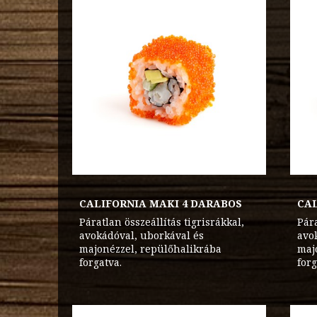
CALIFORNIA MAKI 4 DARABOS
CAL
Páratlan összeállítás tigrisrákkal,
Pára
avokádóval, uborkával és
avo
majonézzel, repülőhalikrába
maj
forgatva.
forg