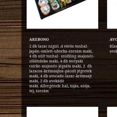
AKEBONO
AV
2 db lazac nigiri ,4 vörös tonhal-
Kla
japán-omlett-uborka-szezám maki,
avo
4 db sült tonhal- snidling-majonéz-
zöldtobiko maki, 4 db teriyaki
csirke-majonéz-jégsáta maki, 2 db
lazacos-krémsajtos-pácolt jégretek
maki, 4 db avocado-lazac-krémsajt
maki, 2 db avokádó
maki. Allergének: hal, tojás, szója,
tej, szezám