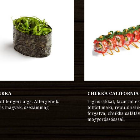
UKKA
CHUKKA CALIFORNIA
lt tengeri alga. Allergének:
Tigrisrákkal, lazaccal é
jos magvak, szezámmag
töltött maki, repülőhali
forgatva, chukka salátáv
mogyorószósszal.