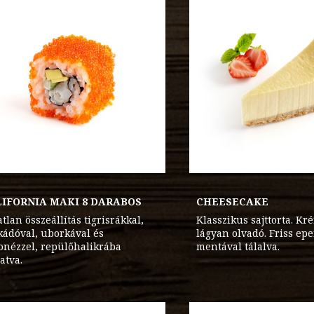
IFORNIA MAKI 8 DARABOS
CHEESECAKE
tlan összeállítás tigrisrákkal,
Klasszikus sajttorta. Kr
kádóval, uborkával és
lágyan olvadó. Friss epe
onézzel, repülőhalikrába
mentával tálalva.
atva.