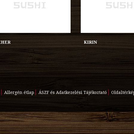
EHER
KIRIN
Allergén étlap
ÁSZF és Adatkezelési Tájékoztató
Oldaltérké