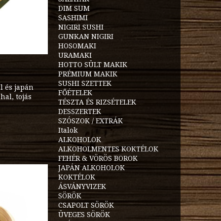
DIM SUM
SASHIMI
NIGIRI SUSHI
GUNKAN NIGIRI
HOSOMAKI
URAMAKI
HOTTO SÜLT MAKIK
PRÉMIUM MAKIK
SUSHI SZETTEK
l és japán
FŐÉTELEK
hal, tojás
TÉSZTA ÉS RIZSÉTELEK
DESSZERTEK
SZÓSZOK / EXTRÁK
Italok
ALKOHOLOK
ALKOHOLMENTES KOKTÉLOK
FEHÉR & VÖRÖS BOROK
JAPÁN ALKOHOLOK
KOKTÉLOK
ÁSVÁNYVIZEK
SÖRÖK
CSAPOLT SÖRÖK
ÜVEGES SÖRÖK