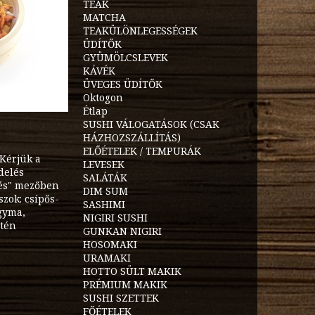
TEÁK
MATCHA
TEAKÜLÖNLEGESSÉGEK
ÜDÍTŐK
GYÜMÖLCSLEVEK
KÁVÉK
ÜVEGES ÜDÍTŐK
Oktogon
Étlap
SUSHI VÁLOGATÁSOK (CSAK
HÁZHOZSZÁLLÍTÁS)
ELŐÉTELEK / TEMPURÁK
 Kérjük a
LEVESEK
delés
SALÁTÁK
zés" mezőben
DIM SUM
szok: csípős-
SASHIMI
agyma,
NIGIRI SUSHI
utén
GUNKAN NIGIRI
HOSOMAKI
URAMAKI
HOTTO SÜLT MAKIK
PRÉMIUM MAKIK
SUSHI SZETTEK
FŐÉTELEK