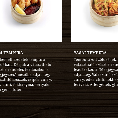
RI TEMPURA
YASAI TEMPURA
rkemell szeletek tempura
Tempurázott zöldségek.
dában. Kérjük a választható
választható szószt a ren
zt a rendelés leadásakor, a
leadásakor, a "Megjegy
gjegyzés" mezőbe adja meg.
adja meg. Választhtó szó
szthtó szószok: csípős-curry,
curry, édes-chili, fokh
-chili, fokhagyma, teriyaki.
teriyaki. Allergének: gl
ergén: glutén