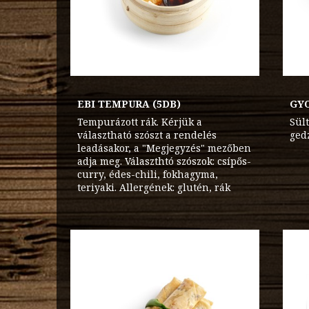
EBI TEMPURA (5DB)
GYO
Tempurázott rák. Kérjük a
Sül
választható szószt a rendelés
gedz
leadásakor, a "Megjegyzés" mezőben
adja meg. Választhtó szószok: csípős-
curry, édes-chili, fokhagyma,
teriyaki. Allergének: glutén, rák