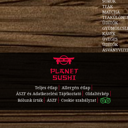
SÖRÖK
TEÁK
MATCHA
TEAKÜLÖNL
ÜDÍTŐK
GYÜMÖLCSL
KÁVÉK
ÜVEGES
ÜDÍTŐK
ÁSVÁNYVIZE
Teljes étlap
Allergén étlap
ÁSZF és Adatkezelési Tájékoztató
Oldaltérkép
Rólunk írták
ÁSZF
Cookie szabályzat