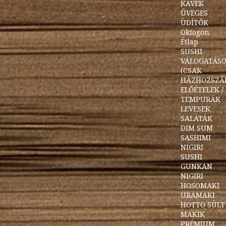
KÁVÉK
ÜVEGES
ÜDÍTŐK
Oktogon
Étlap
SUSHI
VÁLOGATÁS
(CSAK
HÁZHOZSZÁL
ELŐÉTELEK /
TEMPURÁK
LEVESEK
SALÁTÁK
DIM SUM
SASHIMI
NIGIRI
SUSHI
GUNKAN
NIGIRI
HOSOMAKI
URAMAKI
HOTTO SÜLT
MAKIK
PRÉMIUM