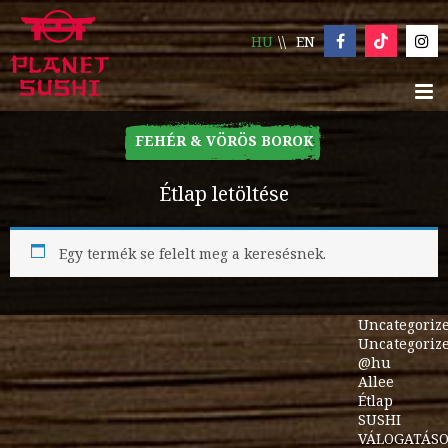
HU
EN
FEHÉR & VÖRÖS BOROK
Étlap letöltése
Egy termék se felelt meg a keresésnek.
Uncategoriz
Uncategoriz
@hu
Allee
Étlap
SUSHI
VÁLOGATÁS