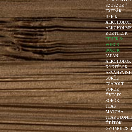
SZÓSZOK /
EXTRÁK
Italok
ALKOHOLOK
ALKOHOLME
KOKTÉLOK
FEHÉR &
VÖRÖS
BOROK
JAPÁN
ALKOHOLOK
KOKTÉLOK
ÁSVÁNYVIZE
SÖRÖK
CSAPOLT
SÖRÖK
ÜVEGES
SÖRÖK
TEÁK
MATCHA
TEAKÜLÖNL
ÜDÍTŐK
GYÜMÖLCSL