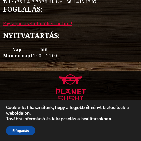
Tel.:
+36 1 413 78 30 illetve +36 1 413 12 07
FOGLALÁS:
Foglaljon asztalt időben online!
NYITVATARTÁS:
Nap
Idő
Minden nap
11:00 – 24:00
Cookie-kat használunk, hogy a legjobb élményt biztosítsuk a
Teljes étlap
Allergén étlap
weboldalon.
ÁSZF és Adatkezelési Tájékoztató
Oldaltérkép
További információ és kikapcsolás a
beállításokban
.
Rólunk írták
ÁSZF
Cookie szabályzat
Elfogadás