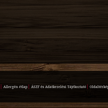
Allergén étlap
ÁSZF és Adatkezelési Tájékoztató
Oldaltérké