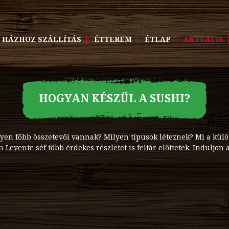
HÁZHOZ SZÁLLÍTÁS
ÉTTEREM
ÉTLAP
AKTUÁLIS
HOGYAN KÉSZÜL A SUSHI?
lyen főbb összetevői vannak? Milyen típusok léteznek? Mi a külön
 Levente séf több érdekes részletet is feltár előttetek. Induljon 